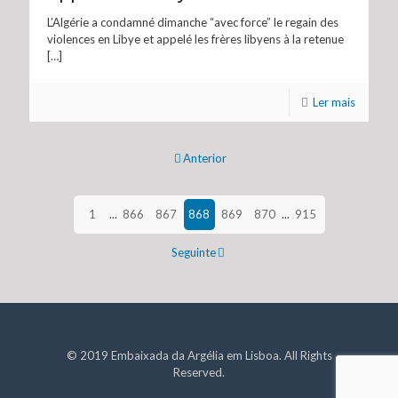
L’Algérie a condamné dimanche “avec force” le regain des
violences en Libye et appelé les frères libyens à la retenue
[…]
Ler mais
Anterior
1
...
866
867
868
869
870
...
915
Seguinte
© 2019 Embaixada da Argélia em Lisboa. All Rights
Reserved.