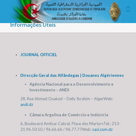
Informações Úteis
JOURNAL OFFICIEL
Direcção Geral das Alfândegas | Douanes Algériennes
Agência Nacional para o Desenvolvimento e
Investimento – ANDI
28, Rue Ahmed Ouaked – Delly Ibrahim – Alger
Web:
andi.dz
Câmara Argelina de Comércio e Indústria
6, Boulevard Amilcar Cabral, Place des Martyrs
Tel.: 213-
21.96.50.50 / 96.66.66 / 96.77.77
Web:
caci.com.dz