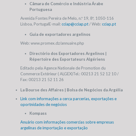
Câmara de Comércio e Indústria Árabe
Portuguesa
Avenida Fontes Pereira de Melo, n.º 19, 8º, 1050-116
Lisboa, Portugal
E-mail:
cciap@cciap.pt
/ Web:
cciap.pt
Guia de exportadores argelinos
Web:
www.promex.dz/annuaire.php
Directório dos Exportadores Argelinos |
Répertoire des Exportateurs Algériens
Editado pela Agence Nationale de Promotion du
Commerce Extérieur ( ALGEX)
Tel.: 00213 21 52 12 10 /
Fax: 00213 21 52 11 26
La Bourse des Affaires | Bolsa de Negócios da Argélia
Link com informações a cerca parcerias, exportações e
oportnidades de negócios
Kompass
Anuário com informações comercias sobre empresas
argelinas de importação e exportação