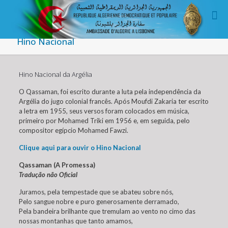
Hino Nacional
Hino Nacional da Argélia
O
Qassaman, foi escrito durante a luta pela independência da
Argélia do jugo colonial francês. Após Moufdi Zakaria ter escrito
a letra em 1955, seus versos foram colocados em música,
primeiro por Mohamed Triki em 1956 e, em seguida, pelo
compositor egípcio Mohamed Fawzi.
Clique aqui para ouvir o Hino Nacional
Qassam
an (A Pro
messa)
Tradução não Oficial
Juramos, pela tempestade que se abateu sobre nós,
Pelo sangue nobre e puro generosamente derramado,
Pela bandeira brilhante que tremulam ao vento no cimo das
nossas montanhas que tanto amamos,