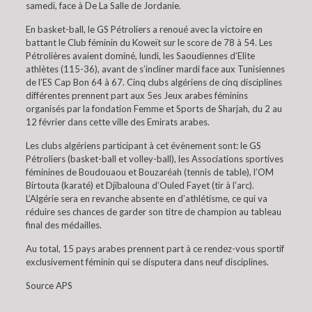
samedi, face à De La Salle de Jordanie.
En basket-ball, le GS Pétroliers a renoué avec la victoire en
battant le Club féminin du Koweït sur le score de 78 à 54. Les
Pétrolières avaient dominé, lundi, les Saoudiennes d’Elite
athlètes (115-36), avant de s’incliner mardi face aux Tunisiennes
de l’ES Cap Bon 64 à 67. Cinq clubs algériens de cinq disciplines
différentes prennent part aux 5es Jeux arabes féminins
organisés par la fondation Femme et Sports de Sharjah, du 2 au
12 février dans cette ville des Emirats arabes.
Les clubs algériens participant à cet évènement sont: le GS
Pétroliers (basket-ball et volley-ball), les Associations sportives
féminines de Boudouaou et Bouzaréah (tennis de table), l’OM
Birtouta (karaté) et Djibalouna d’Ouled Fayet (tir à l’arc).
L’Algérie sera en revanche absente en d’athlétisme, ce qui va
réduire ses chances de garder son titre de champion au tableau
final des médailles.
Au total, 15 pays arabes prennent part à ce rendez-vous sportif
exclusivement féminin qui se disputera dans neuf disciplines.
Source APS