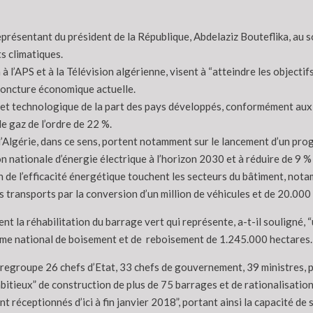
ésentant du président de la République, Abdelaziz Bouteflika, au somm
s climatiques.
à l’APS et à la Télévision algérienne, visent à “atteindre les objectif
njoncture économique actuelle.
 et technologique de la part des pays développés, conformément aux di
e gaz de l’ordre de 22 %.
e l’Algérie, dans ce sens, portent notamment sur le lancement d’un 
n nationale d’énergie électrique à l’horizon 2030 et à réduire de 9 %
ion de l’efficacité énergétique touchent les secteurs du bâtiment, no
s transports par la conversion d’un million de véhicules et de 20.00
 la réhabilitation du barrage vert qui représente, a-t-il souligné, 
me national de boisement et de reboisement de 1.245.000 hectares.
 regroupe 26 chefs d’Etat, 33 chefs de gouvernement, 39 ministres, p
bitieux” de construction de plus de 75 barrages et de rationalisation 
t réceptionnés d’ici à fin janvier 2018”, portant ainsi la capacité de 