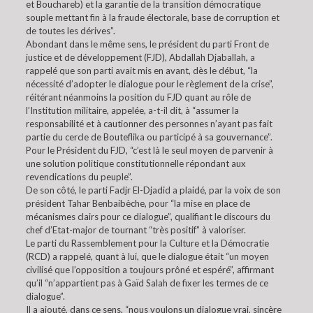
et Bouchareb) et la garantie de la transition démocratique
souple mettant fin à la fraude électorale, base de corruption et
de toutes les dérives”.
Abondant dans le même sens, le président du parti Front de
justice et de développement (FJD), Abdallah Djaballah, a
rappelé que son parti avait mis en avant, dès le début, “la
nécessité d’adopter le dialogue pour le règlement de la crise”,
réitérant néanmoins la position du FJD quant au rôle de
l’Institution militaire, appelée, a-t-il dit, à “assumer la
responsabilité et à cautionner des personnes n’ayant pas fait
partie du cercle de Bouteflika ou participé à sa gouvernance”.
Pour le Président du FJD, “c’est là le seul moyen de parvenir à
une solution politique constitutionnelle répondant aux
revendications du peuple”.
De son côté, le parti Fadjr El-Djadid a plaidé, par la voix de son
président Tahar Benbaibèche, pour “la mise en place de
mécanismes clairs pour ce dialogue”, qualifiant le discours du
chef d’Etat-major de tournant “très positif” à valoriser.
Le parti du Rassemblement pour la Culture et la Démocratie
(RCD) a rappelé, quant à lui, que le dialogue était “un moyen
civilisé que l’opposition a toujours prôné et espéré”, affirmant
qu’il “n’appartient pas à Gaïd Salah de fixer les termes de ce
dialogue”.
Il a ajouté, dans ce sens, “nous voulons un dialogue vrai, sincère