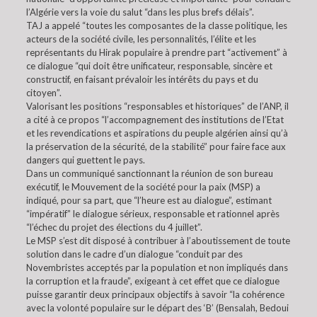
l’Algérie vers la voie du salut “dans les plus brefs délais”.
TAJ a appelé “toutes les composantes de la classe politique, les
acteurs de la société civile, les personnalités, l’élite et les
représentants du Hirak populaire à prendre part “activement” à
ce dialogue “qui doit être unificateur, responsable, sincère et
constructif, en faisant prévaloir les intérêts du pays et du
citoyen”.
Valorisant les positions “responsables et historiques” de l’ANP, il
a cité à ce propos “l’accompagnement des institutions de l’Etat
et les revendications et aspirations du peuple algérien ainsi qu’à
la préservation de la sécurité, de la stabilité” pour faire face aux
dangers qui guettent le pays.
Dans un communiqué sanctionnant la réunion de son bureau
exécutif, le Mouvement de la société pour la paix (MSP) a
indiqué, pour sa part, que “l’heure est au dialogue”, estimant
“impératif” le dialogue sérieux, responsable et rationnel après
“l’échec du projet des élections du 4 juillet”.
Le MSP s’est dit disposé à contribuer à l’aboutissement de toute
solution dans le cadre d’un dialogue “conduit par des
Novembristes acceptés par la population et non impliqués dans
la corruption et la fraude”, exigeant à cet effet que ce dialogue
puisse garantir deux principaux objectifs à savoir “la cohérence
avec la volonté populaire sur le départ des ‘B’ (Bensalah, Bedoui