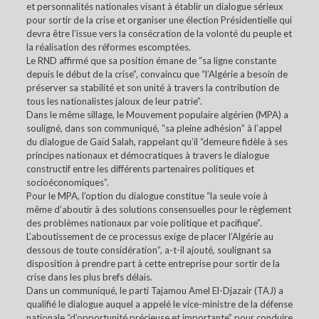
et personnalités nationales visant à établir un dialogue sérieux
pour sortir de la crise et organiser une élection Présidentielle qui
devra être l’issue vers la consécration de la volonté du peuple et
la réalisation des réformes escomptées.
Le RND affirmé que sa position émane de “sa ligne constante
depuis le début de la crise”, convaincu que “l’Algérie a besoin de
préserver sa stabilité et son unité à travers la contribution de
tous les nationalistes jaloux de leur patrie”.
Dans le même sillage, le Mouvement populaire algérien (MPA) a
souligné, dans son communiqué, “sa pleine adhésion” à l’appel
du dialogue de Gaïd Salah, rappelant qu’il “demeure fidèle à ses
principes nationaux et démocratiques à travers le dialogue
constructif entre les différents partenaires politiques et
socioéconomiques”.
Pour le MPA, l’option du dialogue constitue “la seule voie à
même d’aboutir à des solutions consensuelles pour le règlement
des problèmes nationaux par voie politique et pacifique”.
L’aboutissement de ce processus exige de placer l’Algérie au
dessous de toute considération”, a-t-il ajouté, soulignant sa
disposition à prendre part à cette entreprise pour sortir de la
crise dans les plus brefs délais.
Dans un communiqué, le parti Tajamou Amel El-Djazair (TAJ) a
qualifié le dialogue auquel a appelé le vice-ministre de la défense
nationale “d’opportunité précieuse et importante” pour conduire