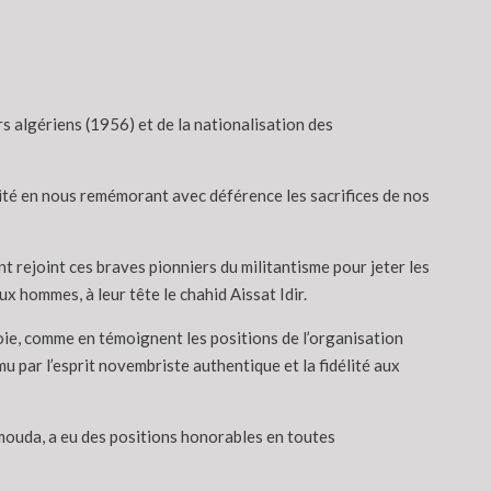
rs algériens (1956) et de la nationalisation des
nité en nous remémorant avec déférence les sacrifices de nos
t rejoint ces braves pionniers du militantisme pour jeter les
x hommes, à leur tête le chahid Aissat Idir.
voie, comme en témoignent les positions de l’organisation
mu par l’esprit novembriste authentique et la fidélité aux
mouda, a eu des positions honorables en toutes