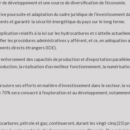
 de développement et une source de diversification de l’économie.
tive poursuite et adaptation du cadre juridique de l’investissement d
nts et garantir la sécurité énergétique du pays sur le long terme.
lication relatifs à la loi sur les hydrocarbures et s’attelle actuell
lifier les procédures administratives y afférent, et ce, en adéquation
ments directs étrangers (IDE).
 renforcement des capacités de production et d’exportation parallèlem
oduction, la réalisation d’un meilleur fonctionnement, la numérisation
rsuivre ses efforts en matière d’investissement dans le secteur, la 
de 70% sera consacré à l’exploration et au développement, notamment 
ocarbures, pétrole et gaz, continueront, durant les vingt-cinq (25) 