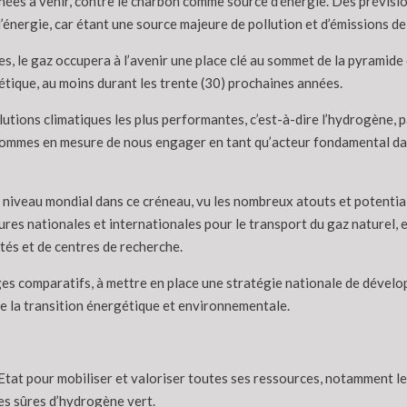
années à venir, contre le charbon comme source d’énergie. Des prévi
énergie, car étant une source majeure de pollution et d’émissions de
ies, le gaz occupera à l’avenir une place clé au sommet de la pyramid
étique, au moins durant les trente (30) prochaines années.
lutions climatiques les plus performantes, c’est-à-dire l’hydrogène, 
us sommes en mesure de nous engager en tant qu’acteur fondamental d
niveau mondial dans ce créneau, vu les nombreux atouts et potentialit
tures nationales et internationales pour le transport du gaz naturel, e
tés et de centres de recherche.
ages comparatifs, à mettre en place une stratégie nationale de dévelo
e la transition énergétique et environnementale.
’Etat pour mobiliser et valoriser toutes ses ressources, notamment le
es sûres d’hydrogène vert.