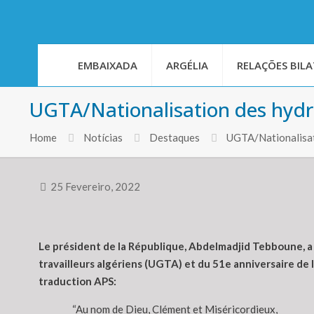
EMBAIXADA
ARGÉLIA
RELAÇÕES BILA
UGTA/Nationalisation des hydr
Home
Notícias
Destaques
UGTA/Nationalisat
25 Fevereiro, 2022
Le président de la République, Abdelmadjid Tebboune, a a
travailleurs algériens (UGTA) et du 51e anniversaire de 
traduction APS:
“Au nom de Dieu, Clément et Miséricordieux,