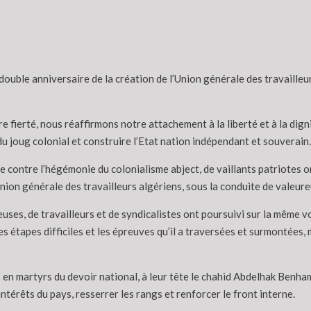
double anniversaire de la création de l’Union générale des travailleu
e fierté, nous réaffirmons notre attachement à la liberté et à la dig
du joug colonial et construire l’Etat nation indépendant et souverain.
 contre l’hégémonie du colonialisme abject, de vaillants patriotes on
Union générale des travailleurs algériens, sous la conduite de valeureu
leuses, de travailleurs et de syndicalistes ont poursuivi sur la même 
s étapes difficiles et les épreuves qu’il a traversées et surmontées, 
en martyrs du devoir national, à leur tête le chahid Abdelhak Benha
ntérêts du pays, resserrer les rangs et renforcer le front interne.