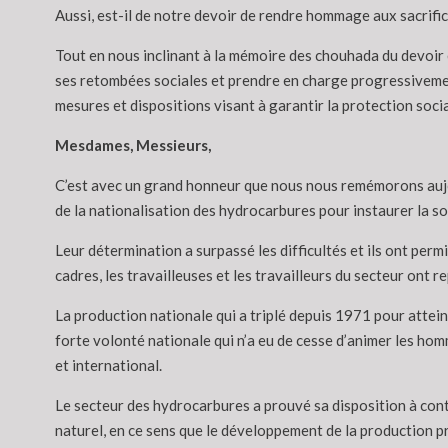
Aussi, est-il de notre devoir de rendre hommage aux sacrifice
Tout en nous inclinant à la mémoire des chouhada du devoir 
ses retombées sociales et prendre en charge progressivement
mesures et dispositions visant à garantir la protection socia
Mesdames, Messieurs,
C’est avec un grand honneur que nous nous remémorons aujourd
de la nationalisation des hydrocarbures pour instaurer la s
Leur détermination a surpassé les difficultés et ils ont perm
cadres, les travailleuses et les travailleurs du secteur ont r
La production nationale qui a triplé depuis 1971 pour attein
forte volonté nationale qui n’a eu de cesse d’animer les hom
et international.
Le secteur des hydrocarbures a prouvé sa disposition à con
naturel, en ce sens que le développement de la production p