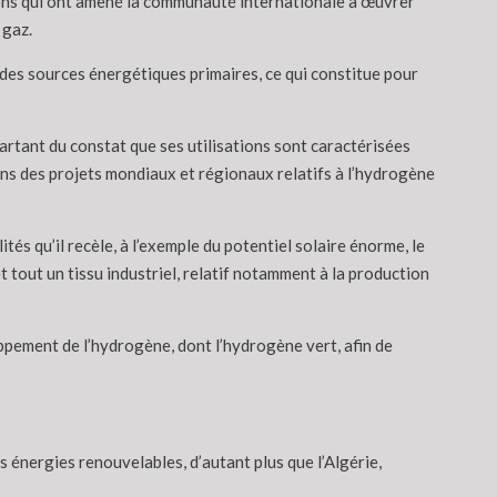
sions qui ont amené la communauté internationale à œuvrer
 gaz.
e des sources énergétiques primaires, ce qui constitue pour
partant du constat que ses utilisations sont caractérisées
ans des projets mondiaux et régionaux relatifs à l’hydrogène
és qu’il recèle, à l’exemple du potentiel solaire énorme, le
t tout un tissu industriel, relatif notamment à la production
ppement de l’hydrogène, dont l’hydrogène vert, afin de
s énergies renouvelables, d’autant plus que l’Algérie,