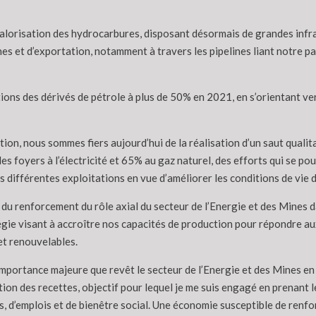
valorisation des hydrocarbures, disposant désormais de grandes infra
nes et d’exportation, notamment à travers les pipelines liant notre pa
ons des dérivés de pétrole à plus de 50% en 2021, en s’orientant ver
tion, nous sommes fiers aujourd’hui de la réalisation d’un saut qualita
es foyers à l’électricité et 65% au gaz naturel, des efforts qui se p
des différentes exploitations en vue d’améliorer les conditions de vi
e du renforcement du rôle axial du secteur de l’Energie et des Mines d
égie visant à accroître nos capacités de production pour répondre a
et renouvelables.
’importance majeure que revêt le secteur de l’Energie et des Mines e
tion des recettes, objectif pour lequel je me suis engagé en prenant 
s, d’emplois et de bienêtre social. Une économie susceptible de renfor