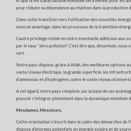
et que la véritable bataille mondiale sera menée, pour les 
pour réduire sa dépendance au charbon dans la production d’
Dans cette transition vers l’utilisation des nouvelles énerg
nous un avantage, dans les processus de la transition énerg
L’autre privilège réside en notre éventuelle adhésion aux so
par le taux “zéro pollution”. C’est dire que, désormais, no
vert.
Notre pays dispose, grâce à Allah, des meilleures options au 
vaste réseau électrique, la grande superficie, les infrastruc
d’ammoniac et d’hydrogène, outre le vaste réseau d’universi
A cet égard, notre pays s’emploie, sur la base de ces avant
pouvoir s’intégrer pleinement dans la dynamique mondiale d
Mesdames, Messieurs,
Cette orientation s’inscrit dans le cadre des démarches de l
dispose d’énormes potentiels en énergie solaire et de sourc