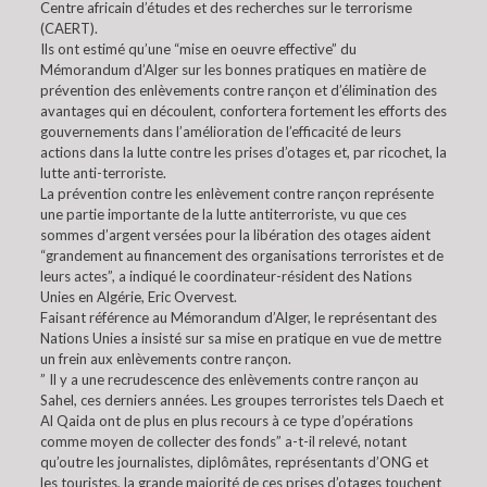
Centre africain d’études et des recherches sur le terrorisme
(CAERT).
Ils ont estimé qu’une “mise en oeuvre effective” du
Mémorandum d’Alger sur les bonnes pratiques en matière de
prévention des enlèvements contre rançon et d’élimination des
avantages qui en découlent, confortera fortement les efforts des
gouvernements dans l’amélioration de l’efficacité de leurs
actions dans la lutte contre les prises d’otages et, par ricochet, la
lutte anti-terroriste.
La prévention contre les enlèvement contre rançon représente
une partie importante de la lutte antiterroriste, vu que ces
sommes d’argent versées pour la libération des otages aident
“grandement au financement des organisations terroristes et de
leurs actes”, a indiqué le coordinateur-résident des Nations
Unies en Algérie, Eric Overvest.
Faisant référence au Mémorandum d’Alger, le représentant des
Nations Unies a insisté sur sa mise en pratique en vue de mettre
un frein aux enlèvements contre rançon.
” Il y a une recrudescence des enlèvements contre rançon au
Sahel, ces derniers années. Les groupes terroristes tels Daech et
Al Qaida ont de plus en plus recours à ce type d’opérations
comme moyen de collecter des fonds” a-t-il relevé, notant
qu’outre les journalistes, diplômâtes, représentants d’ONG et
les touristes, la grande majorité de ces prises d’otages touchent