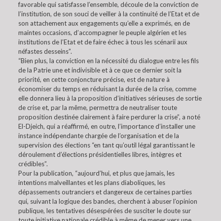
favorable qui satisfasse l’ensemble, découle de la conviction de
l’institution, de son souci de veiller à la continuité de l’Etat et de
son attachement aux engagements qu’elle a exprimés, en de
maintes occasions, d’accompagner le peuple algérien et les
institutions de l’Etat et de faire échec à tous les scénarii aux
néfastes desseins”.
“Bien plus, la conviction en la nécessité du dialogue entre les fils
de la Patrie une et indivisible et à ce que ce dernier soit la
priorité, en cette conjoncture précise, est de nature à
économiser du temps en réduisant la durée de la crise, comme
elle donnera lieu à la proposition d’initiatives sérieuses de sortie
de crise et, par la même, permettra de neutraliser toute
proposition destinée clairement à faire perdurer la crise”, a noté
El-Djeich, qui a réaffirmé, en outre, l’importance d’installer une
instance indépendante chargée de l’organisation et de la
supervision des élections “en tant qu’outil légal garantissant le
déroulement d’élections présidentielles libres, intègres et
crédibles”.
Pour la publication, “aujourd’hui, et plus que jamais, les
intentions malveillantes et les plans diaboliques, les
dépassements outranciers et dangereux de certaines parties
qui, suivant la logique des bandes, cherchent à abuser l’opinion
publique, les tentatives désespérées de susciter le doute sur
toute initiative nationale crédible à même de mener vers une