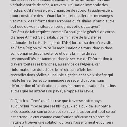
véritable sortie de crise, à travers l’utilisation immorale des
médias, qu’il s’agisse de journaux ou de supports audiovisuels,
pour construire des scénarii farfelus et distiller des mensonges
venimeux, des informations erronées ou falsifiées, n’ont d’autre
but que de voir la situation perdurer, voire s’aggraver”.
Cet état de fait requiert, comme l’a souligné le général de corps
d’armée Ahmed Gaïd salah, vice-ministre de la Défense
nationale, chef d’Etat-major de l’ANP, lors de sa dernière visite
en 6ème Région militaire “la mobilisation de tous, chacun dans
son domaine de compétence et dans la limite de ses
responsabilités, notamment dans le secteur de l’information à
travers toutes ses branches, au service de l’Algérie, car
l’information se doit d’être le miroir qui reflète les
revendications réelles du peuple algérien et sa voix sincère qui
relate les vérités et communique ses revendications, sans
déformation ni falsification et sans instrumentalisation à des fins
autres que les intérêts du pays”, a rappelé la revue.
El-Djeich a affirmé que “la crise que traverse notre pays
aujourd’hui impose que ses fils loyaux et jaloux de leur patrie,
préoccupés par son présent et son avenir, apportent tout ce qui
est attendu d’eux comme contribution sérieuse et sincère de
nature à trouver une solution qui aura l’assentiment et qui sera