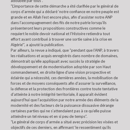
adoubée par tous”.
“L’importance de cette démarche a été clarifiée par le général de
corps d’armée qui a déclaré ‘notre confiance en notre peuple est
grande et en Allah l’est encore plus, afin d’assister notre ANP
dans l’accompagnement des fils de notre patrie lorsqu’ils
présenteront leurs propositions constructives comme le
requiert le noble devoir national et l’Histoire retiendra tout
effort ayant contribué à trouver une sortie saine à la crise en
Algérie'”, a ajouté la publication.
Par ailleurs, la revue a indiqué, que “pendant que l’ANP, à travers
les réalisations et acquis enregistrés dans nombre de domaines,
démontrait qu’elle appliquait avec succès la stratégie de
développement et de modernisation adoptée par son Haut
commandement, en droite ligne d’une vision prospective et
éclairée qui a nécessité, ces dernières années, la mobilisation de
forces et de moyens conséquents afin d’assurer la surveillance,
la défense et la protection des frontières contre toute tentative
d’atteinte à notre intégrité territoriale, il apparaît évident
aujourd’hui que l’acquisition par notre armée des éléments de la
modernité et des facteurs de la puissance dissuasive dérange
certaines parties qui ne s’attendaient pas à ce qu’elle puisse
atteindre un tel niveau et en si peu de temps”.
“Le général de corps d’armée a situé avec précision les visées et
objectifs de ces derniers, en affirmant ‘le ressentiment qu’ils