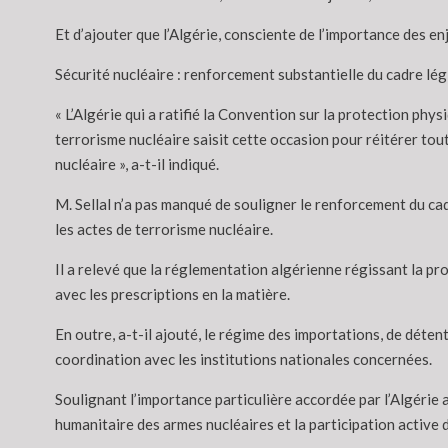
Et d’ajouter que l’Algérie, consciente de l’importance des e
Sécurité nucléaire : renforcement substantielle du cadre légi
« L’Algérie qui a ratifié la Convention sur la protection ph
terrorisme nucléaire saisit cette occasion pour réitérer tou
nucléaire », a-t-il indiqué.
M. Sellal n’a pas manqué de souligner le renforcement du cad
les actes de terrorisme nucléaire.
Il a relevé que la réglementation algérienne régissant la pr
avec les prescriptions en la matière.
En outre, a-t-il ajouté, le régime des importations, de déte
coordination avec les institutions nationales concernées.
Soulignant l’importance particulière accordée par l’Algérie a
humanitaire des armes nucléaires et la participation active 