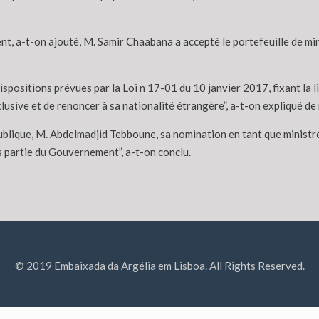
nt, a-t-on ajouté, M. Samir Chaabana a accepté le portefeuille de m
positions prévues par la Loi n 17-01 du 10 janvier 2017, fixant la li
xclusive et de renoncer à sa nationalité étrangère”, a-t-on expliqué d
ublique, M. Abdelmadjid Tebboune, sa nomination en tant que ministr
s partie du Gouvernement”, a-t-on conclu.
© 2019 Embaixada da Argélia em Lisboa. All Rights Reserved.