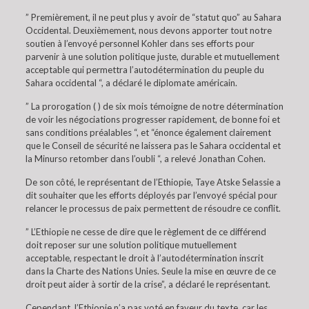
” Premièrement, il ne peut plus y avoir de “statut quo” au Sahara
Occidental. Deuxièmement, nous devons apporter tout notre
soutien à l’envoyé personnel Kohler dans ses efforts pour
parvenir à une solution politique juste, durable et mutuellement
acceptable qui permettra l’autodétermination du peuple du
Sahara occidental “, a déclaré le diplomate américain.
” La prorogation ( ) de six mois témoigne de notre détermination
de voir les négociations progresser rapidement, de bonne foi et
sans conditions préalables “, et “énonce également clairement
que le Conseil de sécurité ne laissera pas le Sahara occidental et
la Minurso retomber dans l’oubli “, a relevé Jonathan Cohen.
De son côté, le représentant de l’Ethiopie, Taye Atske Selassie a
dit souhaiter que les efforts déployés par l’envoyé spécial pour
relancer le processus de paix permettent de résoudre ce conflit.
” L’Ethiopie ne cesse de dire que le règlement de ce différend
doit reposer sur une solution politique mutuellement
acceptable, respectant le droit à l’autodétermination inscrit
dans la Charte des Nations Unies. Seule la mise en œuvre de ce
droit peut aider à sortir de la crise”, a déclaré le représentant.
Cependant, l’Ethiopie n’a pas voté en faveur du texte, car les