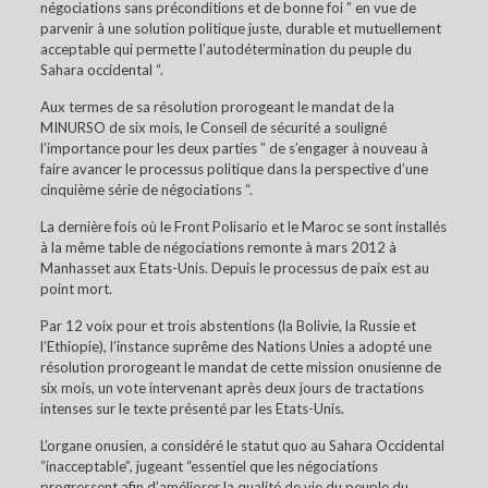
négociations sans préconditions et de bonne foi ” en vue de
parvenir à une solution politique juste, durable et mutuellement
acceptable qui permette l’autodétermination du peuple du
Sahara occidental “.
Aux termes de sa résolution prorogeant le mandat de la
MINURSO de six mois, le Conseil de sécurité a souligné
l’importance pour les deux parties ” de s’engager à nouveau à
faire avancer le processus politique dans la perspective d’une
cinquième série de négociations “.
La dernière fois où le Front Polisario et le Maroc se sont installés
à la même table de négociations remonte à mars 2012 à
Manhasset aux Etats-Unis. Depuis le processus de paix est au
point mort.
Par 12 voix pour et trois abstentions (la Bolivie, la Russie et
l’Ethiopie), l’instance suprême des Nations Unies a adopté une
résolution prorogeant le mandat de cette mission onusienne de
six mois, un vote intervenant après deux jours de tractations
intenses sur le texte présenté par les Etats-Unis.
L’organe onusien, a considéré le statut quo au Sahara Occidental
“inacceptable”, jugeant “essentiel que les négociations
progressent afin d’améliorer la qualité de vie du peuple du