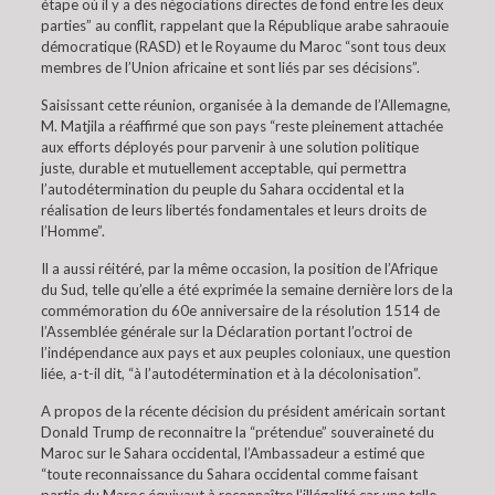
étape où il y a des négociations directes de fond entre les deux
parties” au conflit, rappelant que la République arabe sahraouie
démocratique (RASD) et le Royaume du Maroc “sont tous deux
membres de l’Union africaine et sont liés par ses décisions”.
Saisissant cette réunion, organisée à la demande de l’Allemagne,
M. Matjila a réaffirmé que son pays “reste pleinement attachée
aux efforts déployés pour parvenir à une solution politique
juste, durable et mutuellement acceptable, qui permettra
l’autodétermination du peuple du Sahara occidental et la
réalisation de leurs libertés fondamentales et leurs droits de
l’Homme”.
Il a aussi réitéré, par la même occasion, la position de l’Afrique
du Sud, telle qu’elle a été exprimée la semaine dernière lors de la
commémoration du 60e anniversaire de la résolution 1514 de
l’Assemblée générale sur la Déclaration portant l’octroi de
l’indépendance aux pays et aux peuples coloniaux, une question
liée, a-t-il dit, “à l’autodétermination et à la décolonisation”.
A propos de la récente décision du président américain sortant
Donald Trump de reconnaitre la “prétendue” souveraineté du
Maroc sur le Sahara occidental, l’Ambassadeur a estimé que
“toute reconnaissance du Sahara occidental comme faisant