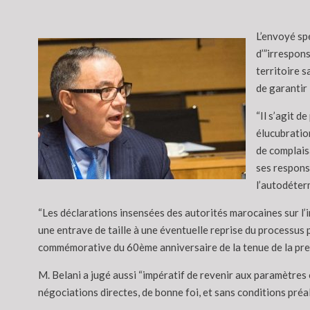
L’envoyé spé
d’”irrespon
territoire 
de garantir 
“Il s’agit d
élucubratio
de complais
ses responsa
l’autodéterm
“Les déclarations insensées des autorités marocaines sur l’
une entrave de taille à une éventuelle reprise du processus p
commémorative du 60ème anniversaire de la tenue de la pr
M. Belani a jugé aussi “impératif de revenir aux paramètres
négociations directes, de bonne foi, et sans conditions préala