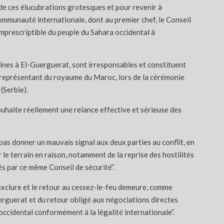
n de ces élucubrations grotesques et pour revenir à
communauté internationale, dont au premier chef, le Conseil
imprescriptible du peuple du Sahara occidental à
aines à El-Guerguerat, sont irresponsables et constituent
 le représentant du royaume du Maroc, lors de la cérémonie
Serbie).
ouhaite réellement une relance effective et sérieuse des
 pas donner un mauvais signal aux deux parties au conflit, en
 le terrain en raison, notamment de la reprise des hostilités
és par ce même Conseil de sécurité”.
 exclure et le retour au cessez-le-feu demeure, comme
uerguerat et du retour obligé aux négociations directes
occidental conformément à la légalité internationale”.