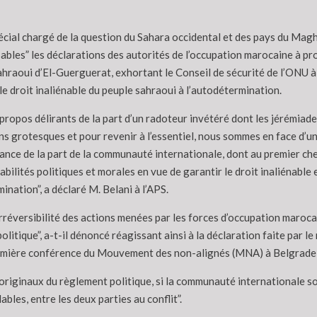
cial chargé de la question du Sahara occidental et des pays du Maghr
sables” les déclarations des autorités de l’occupation marocaine à pr
sahraoui d’El-Guerguerat, exhortant le Conseil de sécurité de l’ONU à
le droit inaliénable du peuple sahraoui à l’autodétermination.
e propos délirants de la part d’un radoteur invétéré dont les jérémiad
ns grotesques et pour revenir à l’essentiel, nous sommes en face d’u
ance de la part de la communauté internationale, dont au premier chef
bilités politiques et morales en vue de garantir le droit inaliénable
ination”, a déclaré M. Belani à l’APS.
irréversibilité des actions menées par les forces d’occupation maroc
olitique”, a-t-il dénoncé réagissant ainsi à la déclaration faite par
emière conférence du Mouvement des non-alignés (MNA) à Belgrade (
 originaux du règlement politique, si la communauté internationale s
bles, entre les deux parties au conflit”.