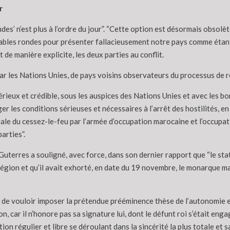
r
ondes’ n’est plus à l’ordre du jour”. “Cette option est désormais obsol
ables rondes pour présenter fallacieusement notre pays comme étant par
de manière explicite, les deux parties au conflit.
ar les Nations Unies, de pays voisins observateurs du processus de règ
érieux et crédible, sous les auspices des Nations Unies et avec les b
ger les conditions sérieuses et nécessaires à l’arrêt des hostilités,
ale du cessez-le-feu par l’armée d’occupation marocaine et l’occupat
arties”.
 Guterres a souligné, avec force, dans son dernier rapport que “le sta
région et qu’il avait exhorté, en date du 19 novembre, le monarque ma
re de vouloir imposer la prétendue prééminence thèse de l’autonomie e
n, car il n’honore pas sa signature lui, dont le défunt roi s’était enga
n régulier et libre se déroulant dans la sincérité la plus totale et s