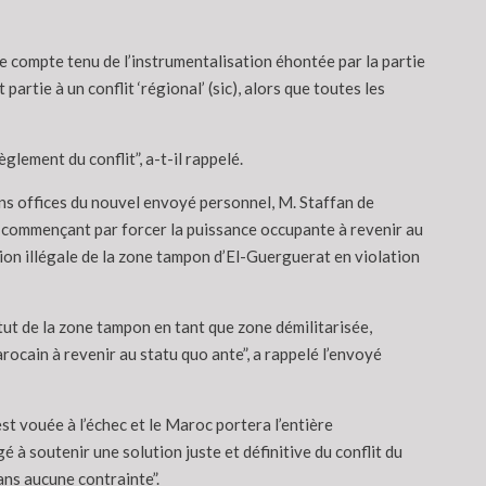
ète compte tenu de l’instrumentalisation éhontée par la partie
tie à un conflit ‘régional’ (sic), alors que toutes les
lement du conflit”, a-t-il rappelé.
ons offices du nouvel envoyé personnel, M. Staffan de
 en commençant par forcer la puissance occupante à revenir au
ion illégale de la zone tampon d’El-Guerguerat en violation
tut de la zone tampon en tant que zone démilitarisée,
rocain à revenir au statu quo ante”, a rappelé l’envoyé
st vouée à l’échec et le Maroc portera l’entière
gé à soutenir une solution juste et définitive du conflit du
ans aucune contrainte”.