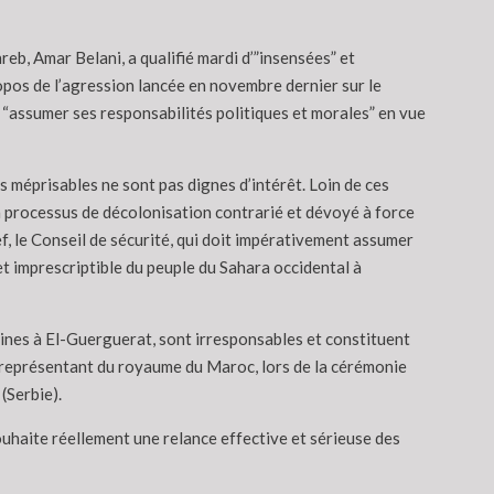
eb, Amar Belani, a qualifié mardi d’”insensées” et
opos de l’agression lancée en novembre dernier sur le
 “assumer ses responsabilités politiques et morales” en vue
es méprisables ne sont pas dignes d’intérêt. Loin de ces
n processus de décolonisation contrarié et dévoyé à force
, le Conseil de sécurité, qui doit impérativement assumer
 et imprescriptible du peuple du Sahara occidental à
aines à El-Guerguerat, sont irresponsables et constituent
 le représentant du royaume du Maroc, lors de la cérémonie
Serbie).
ouhaite réellement une relance effective et sérieuse des