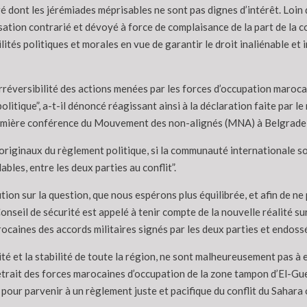
éré dont les jérémiades méprisables ne sont pas dignes d’intérêt. Loi
sation contrarié et dévoyé à force de complaisance de la part de la 
ités politiques et morales en vue de garantir le droit inaliénable et 
irréversibilité des actions menées par les forces d’occupation maroc
olitique”, a-t-il dénoncé réagissant ainsi à la déclaration faite par
emière conférence du Mouvement des non-alignés (MNA) à Belgrade (
 originaux du règlement politique, si la communauté internationale s
bles, entre les deux parties au conflit”.
ion sur la question, que nous espérons plus équilibrée, et afin de ne
nseil de sécurité est appelé à tenir compte de la nouvelle réalité sur
rocaines des accords militaires signés par les deux parties et endoss
ité et la stabilité de toute la région, ne sont malheureusement pas à
 retrait des forces marocaines d’occupation de la zone tampon d’El-G
our parvenir à un règlement juste et pacifique du conflit du Sahara 