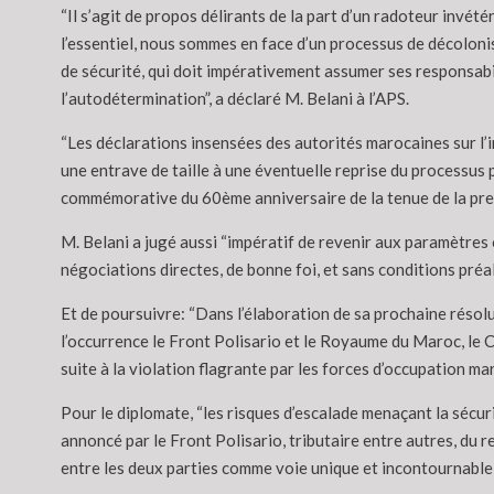
“Il s’agit de propos délirants de la part d’un radoteur invét
l’essentiel, nous sommes en face d’un processus de décoloni
de sécurité, qui doit impérativement assumer ses responsabil
l’autodétermination”, a déclaré M. Belani à l’APS.
“Les déclarations insensées des autorités marocaines sur l’
une entrave de taille à une éventuelle reprise du processus p
commémorative du 60ème anniversaire de la tenue de la pr
M. Belani a jugé aussi “impératif de revenir aux paramètres
négociations directes, de bonne foi, et sans conditions préala
Et de poursuivre: “Dans l’élaboration de sa prochaine résolut
l’occurrence le Front Polisario et le Royaume du Maroc, le Co
suite à la violation flagrante par les forces d’occupation ma
Pour le diplomate, “les risques d’escalade menaçant la sécur
annoncé par le Front Polisario, tributaire entre autres, du
entre les deux parties comme voie unique et incontournable p