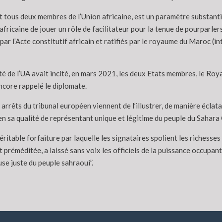
nt tous deux membres de l’Union africaine, est un paramètre substant
fricaine de jouer un rôle de facilitateur pour la tenue de pourparler
r l’Acte constitutif africain et ratifiés par le royaume du Maroc (in
ité de l’UA avait incité, en mars 2021, les deux Etats membres, le 
encore rappelé le diplomate.
es arrêts du tribunal européen viennent de l’illustrer, de manière écla
n sa qualité de représentant unique et légitime du peuple du Sahara Oc
éritable forfaiture par laquelle les signataires spolient les richesses
 préméditée, a laissé sans voix les officiels de la puissance occupan
use juste du peuple sahraoui”.