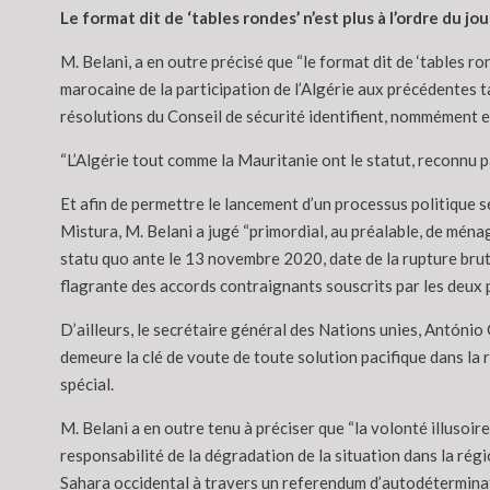
Le format dit de ‘tables rondes’ n’est plus à l’ordre du jou
M. Belani, a en outre précisé que “le format dit de ‘tables r
marocaine de la participation de l’Algérie aux précédentes t
résolutions du Conseil de sécurité identifient, nommément et 
“L’Algérie tout comme la Mauritanie ont le statut, reconnu p
Et afin de permettre le lancement d’un processus politique s
Mistura, M. Belani a jugé “primordial, au préalable, de ména
statu quo ante le 13 novembre 2020, date de la rupture brut
flagrante des accords contraignants souscrits par les deux p
D’ailleurs, le secrétaire général des Nations unies, António
demeure la clé de voute de toute solution pacifique dans la 
spécial.
M. Belani a en outre tenu à préciser que “la volonté illusoi
responsabilité de la dégradation de la situation dans la régio
Sahara occidental à travers un referendum d’autodéterminatio