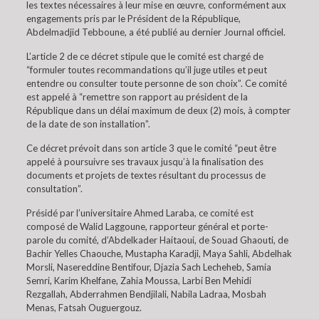
les textes nécessaires à leur mise en œuvre, conformément aux
engagements pris par le Président de la République,
Abdelmadjid Tebboune, a été publié au dernier Journal officiel.
L’article 2 de ce décret stipule que le comité est chargé de
“formuler toutes recommandations qu’il juge utiles et peut
entendre ou consulter toute personne de son choix”. Ce comité
est appelé à “remettre son rapport au président de la
République dans un délai maximum de deux (2) mois, à compter
de la date de son installation”.
Ce décret prévoit dans son article 3 que le comité “peut être
appelé à poursuivre ses travaux jusqu’à la finalisation des
documents et projets de textes résultant du processus de
consultation”.
Présidé par l’universitaire Ahmed Laraba, ce comité est
composé de Walid Laggoune, rapporteur général et porte-
parole du comité, d’Abdelkader Haitaoui, de Souad Ghaouti, de
Bachir Yelles Chaouche, Mustapha Karadji, Maya Sahli, Abdelhak
Morsli, Nasereddine Bentifour, Djazia Sach Lecheheb, Samia
Semri, Karim Khelfane, Zahia Moussa, Larbi Ben Mehidi
Rezgallah, Abderrahmen Bendjilali, Nabila Ladraa, Mosbah
Menas, Fatsah Ouguergouz.