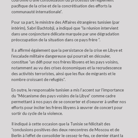
couronné d’une consolidation du processus de règlement
pacifique de la crise et de la concrétisation des efforts la
communauté internationale”.
Pour sa part, le ministre des Affaires étrangères tunisien (par
intérim), Sabri Bachtobji, a indiqué que “la réunion intervient
dans une conjoncture délicate marquée par une dégradation
préoccupation de la situation dans ce pays frère “.
Il a affirmé également que la persistance de la crise en Libye et
l’escalade militaire dangereuse qui pourrait en découler,
constitue “un défi pour nos frères libyens et les pays voisins,
notamment au vu des crises économiques et la recrudescence
des activités terroristes, ainsi que les flux de migrants et le
nombre croissant de refugiés”.
En outre, le responsable tunisien a mis l’accent sur l’importance
du “Mécanisme des pays voisins de la Libye” comme cadre
permettant à nos pays de se concerter et d’oeuvrer à unifier nos
efforts pour inciter les frères libyens à œuvrer de concert pour
sortir du cycle de la violence.
Il indiqué à cette occasion que la Tunisie se félicitait des
“conclusions positives des deux rencontres de Moscou et de
Berlin à l’effet de consolider le cessez-le-feu, ce dernier étant la