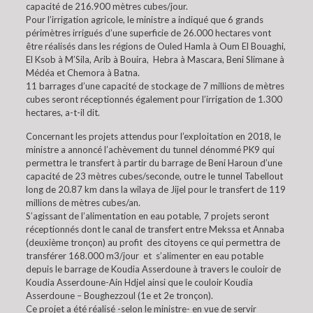
capacité de 216.900 mètres cubes/jour.
Pour l’irrigation agricole, le ministre a indiqué que 6 grands
périmètres irrigués d’une superficie de 26.000 hectares vont
être réalisés dans les régions de Ouled Hamla à Oum El Bouaghi,
El Ksob à M’Sila, Arib à Bouira, Hebra à Mascara, Beni Slimane à
Médéa et Chemora à Batna.
11 barrages d’une capacité de stockage de 7 millions de mètres
cubes seront réceptionnés également pour l’irrigation de 1.300
hectares, a-t-il dit.
Concernant les projets attendus pour l’exploitation en 2018, le
ministre a annoncé l’achèvement du tunnel dénommé PK9 qui
permettra le transfert à partir du barrage de Beni Haroun d’une
capacité de 23 mètres cubes/seconde, outre le tunnel Tabellout
long de 20.87 km dans la wilaya de Jijel pour le transfert de 119
millions de mètres cubes/an.
S’agissant de l’alimentation en eau potable, 7 projets seront
réceptionnés dont le canal de transfert entre Mekssa et Annaba
(deuxième tronçon) au profit des citoyens ce qui permettra de
transférer 168.000 m3/jour et s’alimenter en eau potable
depuis le barrage de Koudia Asserdoune à travers le couloir de
Koudia Asserdoune-Ain Hdjel ainsi que le couloir Koudia
Asserdoune – Boughezzoul (1e et 2e tronçon).
Ce projet a été réalisé -selon le ministre- en vue de servir