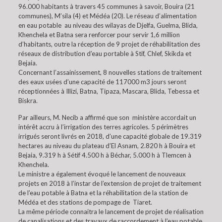
96.000 habitants à travers 45 communes à savoir, Bouira (21
communes), M’sila (4) et Médéa (20). Le réseau d’alimentation
en eau potable au niveau des wilayas de Djelfa, Guelma, Blida,
Khenchela et Batna sera renforcer pour servir 1,6 million
d’habitants, outre la réception de 9 projet de réhabilitation des
réseaux de distribution d’eau portable à Stif, Chlef, Skikda et
Bejaia.
Concernant l’assainissement, 8 nouvelles stations de traitement
des eaux usées d’une capacité de 117000 m3 jours seront
réceptionnées à Illizi, Batna, Tipaza, Mascara, Blida, Tebessa et
Biskra.
Par ailleurs, M. Necib a affirmé que son ministère accordait un
intérêt accru à l’irrigation des terres agricoles. 5 périmètres
irrigués seront livrés en 2018, d’une capacité globale de 19.319
hectares au niveau du plateau d’El Asnam, 2.820 h à Bouira et
Bejaia, 9.319 h à Sétif 4.500 h à Béchar, 5.000 h à Tlemcen à
Khenchela.
Le ministre a également évoqué le lancement de nouveaux
projets en 2018 à l’instar de l’extension de projet de traitement
de l’eau potable à Batna et la réhabilitation de la station de
Médéa et des stations de pompage de Tiaret.
La même période connaitra le lancement de projet de réalisation
de canalisations et des travaux de raccordement à l’eau potable