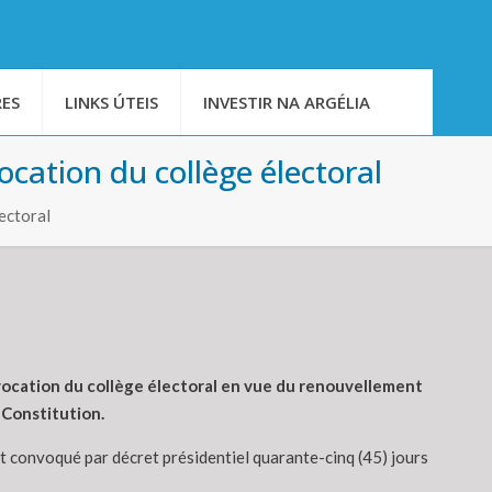
ES
LINKS ÚTEIS
INVESTIR NA ARGÉLIA
cation du collège électoral
ectoral
vocation du collège électoral en vue du renouvellement
a Constitution.
est convoqué par décret présidentiel quarante-cinq (45) jours