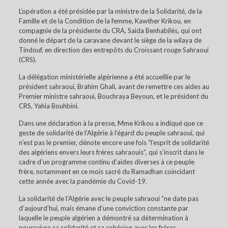
L’opération a été présidée par la ministre de la Solidarité, de la
Famille et de la Condition de la femme, Kawther Krikou, en
compagnie de la présidente du CRA, Saida Benhabilès, qui ont
donné le départ de la caravane devant le siège de la wilaya de
Tindouf, en direction des entrepôts du Croissant rouge Sahraoui
(CRS).
La délégation ministérielle algérienne a été accueillie par le
président sahraoui, Brahim Ghali, avant de remettre ces aides au
Premier ministre sahraoui, Bouchraya Beyoun, et le président du
CRS, Yahia Bouhbini.
Dans une déclaration à la presse, Mme Krikou a indiqué que ce
geste de solidarité de l’Algérie à l’égard du peuple sahraoui, qui
n’est pas le premier, dénote encore une fois “l’esprit de solidarité
des algériens envers leurs frères sahraouis”, qui s’inscrit dans le
cadre d’un programme continu d’aides diverses à ce peuple
frère, notamment en ce mois sacré du Ramadhan coïncidant
cette année avec la pandémie du Covid-19.
La solidarité de l’Algérie avec le peuple sahraoui “ne date pas
d’aujourd’hui, mais émane d’une conviction constante par
laquelle le peuple algérien a démontré sa détermination à
poursuivre sa solidarité et sa cohésion avec les frères