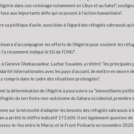
’Algérie dans son voisinage notamment en Libye et au Sahel”, soulign
 face aux importants défis qui se posent à l’action humanitaire”.
re sa politique d’asile, aussi bien à l’égard des réfugiés sahraouis q
inuera d’accompagner les efforts de l’Algérie pour soutenir les réfu
 l’a récemment indiqué le SG de l’ONU”.
 à Genève l’Ambassadeur, Lazhar Soualem, a réitéré “les principales p
olidarité internationales avec les pays d’accueil, de mettre en œuvre
 y compris dans le cadre des situations prolongées”.
mé la détermination de l’Algérie à poursuivre sa “bienveillante politi
x réfugiés du territoire non-autonome du Sahara occidental, première
ienne sur la nécessité d’adapter les besoins des réfugiés sahraouis à
n a arrêté le chiffre indicatif 173.600. Il est également question d
cessez-le-feu entre le Maroc et le Front Polisario en novembre 2020.