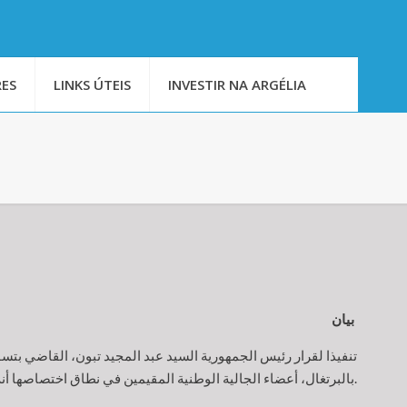
ES
LINKS ÚTEIS
INVESTIR NA ARGÉLIA
بيان
تنفيذا لقرار رئيس الجمهورية السيد عبد المجيد تبون، القاضي بتسو
بالبرتغال، أعضاء الجالية الوطنية المقيمين في نطاق اختصاصها أنه تم اتخاذ تدابير استثنائية لفائدة المواطنين، لا سيما الشباب، محل متابعات قضائية أو إدارية تتعلق بوقائع جنحية طفيفة تمس بالنظام العام.