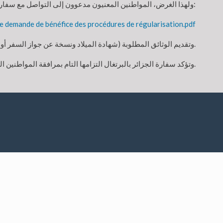
ولهذا الغرض، المواطنين المعنيون مدعوون إلى التواصل مع سفارة الجزائر بالبرتغال لتقديم طلبهم وفق النموذج الموجود في الرابط التالي:
e demande de bénéfice des procédures de régularisation.pdf
وتقديم الوثائق المطلوبة (شهادة الميلاد ونسخة عن جواز السفر أو بطاقة التعريف الوطنية)، وذلك قصد الاستفادة من إجراءات التسوية.
وتؤكد سفارة الجزائر بالبرتغال التزامها التام بمرافقة المواطنين المعنيين إلى غاية البث النهائي في ملفاتهم.