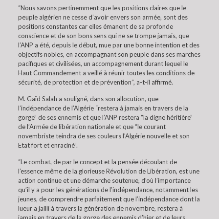
“Nous savons pertinemment que les positions claires que le
peuple algérien ne cesse d’avoir envers son armée, sont des
positions constantes car elles émanent de sa profonde
conscience et de son bons sens qui ne se trompe jamais, que
l’ANP a été, depuis le début, mue par une bonne intention et des
objectifs nobles, en accompagnant son peuple dans ses marches
pacifiques et civilisées, un accompagnement durant lequel le
Haut Commandement a veillé à réunir toutes les conditions de
sécurité, de protection et de prévention”, a-t-il affirmé.
M. Gaïd Salah a souligné, dans son allocution, que
l’indépendance de l’Algérie “restera à jamais en travers de la
gorge” de ses ennemis et que l’ANP restera “la digne héritière”
de l’Armée de libération nationale et que “le courant
novembriste teindra de ses couleurs l’Algérie nouvelle et son
Etat fort et enraciné”.
“Le combat, de par le concept et la pensée découlant de
l’essence même de la glorieuse Révolution de Libération, est une
action continue et une démarche soutenue, d’où l’importance
qu’il y a pour les générations de l’indépendance, notamment les
jeunes, de comprendre parfaitement que l’indépendance dont la
lueur a jailli à travers la génération de novembre, restera à
jamais en travers de la gorge des ennemis d’hier et de leurs