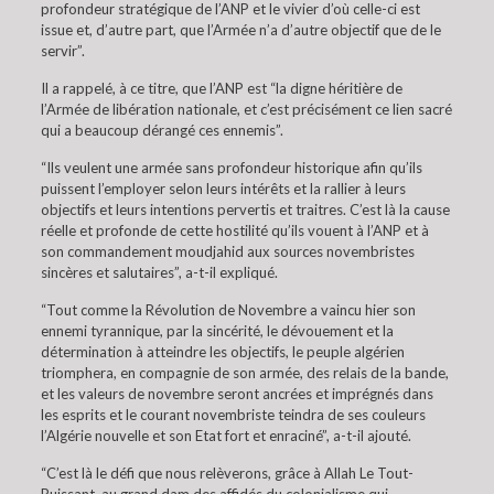
profondeur stratégique de l’ANP et le vivier d’où celle-ci est
issue et, d’autre part, que l’Armée n’a d’autre objectif que de le
servir”.
Il a rappelé, à ce titre, que l’ANP est “la digne héritière de
l’Armée de libération nationale, et c’est précisément ce lien sacré
qui a beaucoup dérangé ces ennemis”.
“Ils veulent une armée sans profondeur historique afin qu’ils
puissent l’employer selon leurs intérêts et la rallier à leurs
objectifs et leurs intentions pervertis et traitres. C’est là la cause
réelle et profonde de cette hostilité qu’ils vouent à l’ANP et à
son commandement moudjahid aux sources novembristes
sincères et salutaires”, a-t-il expliqué.
“Tout comme la Révolution de Novembre a vaincu hier son
ennemi tyrannique, par la sincérité, le dévouement et la
détermination à atteindre les objectifs, le peuple algérien
triomphera, en compagnie de son armée, des relais de la bande,
et les valeurs de novembre seront ancrées et imprégnés dans
les esprits et le courant novembriste teindra de ses couleurs
l’Algérie nouvelle et son Etat fort et enraciné”, a-t-il ajouté.
“C’est là le défi que nous relèverons, grâce à Allah Le Tout-