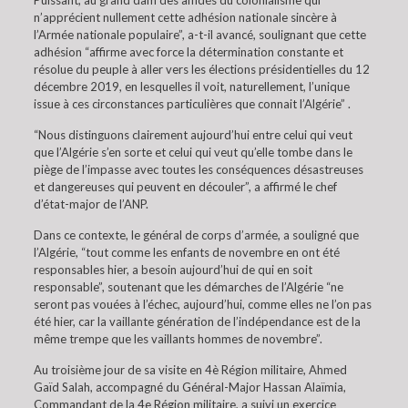
Puissant, au grand dam des affidés du colonialisme qui
n’apprécient nullement cette adhésion nationale sincère à
l’Armée nationale populaire”, a-t-il avancé, soulignant que cette
adhésion “affirme avec force la détermination constante et
résolue du peuple à aller vers les élections présidentielles du 12
décembre 2019, en lesquelles il voit, naturellement, l’unique
issue à ces circonstances particulières que connait l’Algérie” .
“Nous distinguons clairement aujourd’hui entre celui qui veut
que l’Algérie s’en sorte et celui qui veut qu’elle tombe dans le
piège de l’impasse avec toutes les conséquences désastreuses
et dangereuses qui peuvent en découler”, a affirmé le chef
d’état-major de l’ANP.
Dans ce contexte, le général de corps d’armée, a souligné que
l’Algérie, “tout comme les enfants de novembre en ont été
responsables hier, a besoin aujourd’hui de qui en soit
responsable”, soutenant que les démarches de l’Algérie “ne
seront pas vouées à l’échec, aujourd’hui, comme elles ne l’on pas
été hier, car la vaillante génération de l’indépendance est de la
même trempe que les vaillants hommes de novembre”.
Au troisième jour de sa visite en 4è Région militaire, Ahmed
Gaïd Salah, accompagné du Général-Major Hassan Alaïmia,
Commandant de la 4e Région militaire, a suivi un exercice