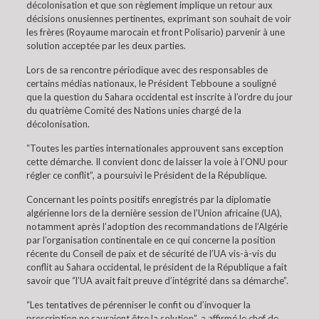
décolonisation et que son règlement implique un retour aux
décisions onusiennes pertinentes, exprimant son souhait de voir
les frères (Royaume marocain et front Polisario) parvenir à une
solution acceptée par les deux parties.
Lors de sa rencontre périodique avec des responsables de
certains médias nationaux, le Président Tebboune a souligné
que la question du Sahara occidental est inscrite à l’ordre du jour
du quatrième Comité des Nations unies chargé de la
décolonisation.
“Toutes les parties internationales approuvent sans exception
cette démarche. Il convient donc de laisser la voie à l’ONU pour
régler ce conflit”, a poursuivi le Président de la République.
Concernant les points positifs enregistrés par la diplomatie
algérienne lors de la dernière session de l’Union africaine (UA),
notamment après l’adoption des recommandations de l’Algérie
par l’organisation continentale en ce qui concerne la position
récente du Conseil de paix et de sécurité de l’UA vis-à-vis du
conflit au Sahara occidental, le président de la République a fait
savoir que “l’UA avait fait preuve d’intégrité dans sa démarche”.
“Les tentatives de pérenniser le confit ou d’invoquer la
prescription ne sauraient être la solution”, a affirmé le chef de