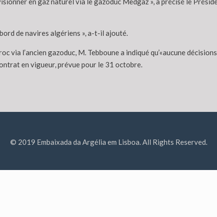
sionner en gaz naturel via le gazoduc Medgaz », a précisé le Présid
ord de navires algériens », a-t-il ajouté.
 via l’ancien gazoduc, M. Tebboune a indiqué qu’«aucune décisions n’
contrat en vigueur, prévue pour le 31 octobre.
© 2019 Embaixada da Argélia em Lisboa. All Rights Reserved.