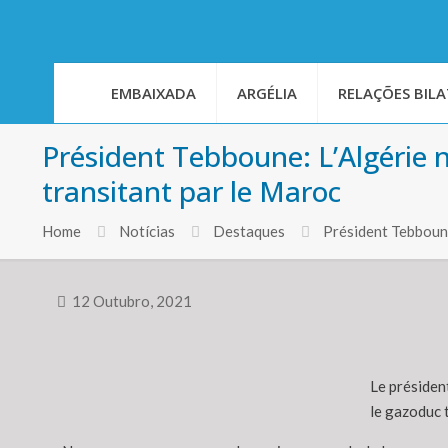
EMBAIXADA
ARGÉLIA
RELAÇÕES BILA
Président Tebboune: L’Algérie n
transitant par le Maroc
Home
Notícias
Destaques
Président Tebboune
12 Outubro, 2021
Le président
le gazoduc 