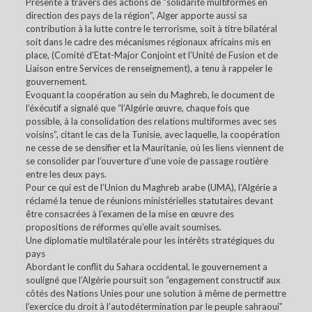
Présente à travers des actions de “solidarité multiformes en
direction des pays de la région”, Alger apporte aussi sa
contribution à la lutte contre le terrorisme, soit à titre bilatéral
soit dans le cadre des mécanismes régionaux africains mis en
place, (Comité d’Etat-Major Conjoint et l’Unité de Fusion et de
Liaison entre Services de renseignement), a tenu à rappeler le
gouvernement.
Evoquant la coopération au sein du Maghreb, le document de
l’éxécutif a signalé que “l’Algérie œuvre, chaque fois que
possible, à la consolidation des relations multiformes avec ses
voisins”, citant le cas de la Tunisie, avec laquelle, la coopération
ne cesse de se densifier et la Mauritanie, où les liens viennent de
se consolider par l’ouverture d’une voie de passage routière
entre les deux pays.
Pour ce qui est de l’Union du Maghreb arabe (UMA), l’Algérie a
réclamé la tenue de réunions ministérielles statutaires devant
être consacrées à l’examen de la mise en œuvre des
propositions de réformes qu’elle avait soumises.
Une diplomatie multilatérale pour les intérêts stratégiques du
pays
Abordant le conflit du Sahara occidental, le gouvernement a
souligné que l’Algérie poursuit son “engagement constructif aux
côtés des Nations Unies pour une solution à même de permettre
l’exercice du droit à l’autodétermination par le peuple sahraoui”