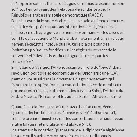
et “apporte son soutien aux réfugiés sahraouis présents sur son
sol”, tout en cultivant des “relations de solidarité avec la
République arabe sahraouie démocratique (RASD)”.
Dans le reste du Monde Arabe, la cause palestinienne demeure
au centre des préoccupations internationales algériennes, a
précisé, en outre, le gouvernement. S’exprimant sur les crises et
conflits qui secouent le Monde arabe, notamment en Syrie et au
Yémen, l’éxécutif a indiqué que l’Algérie plaide pour des
“solutions politiques fondées sur les règles du respect de la
souveraineté des Etats et du dialogue entre les parties
concernées”.
En niveau de l’Afrique, l’Algérie assume un rôle de “pivot” dans
l’évolution politique et économique de l’Union africaine (UA),
peut-on lire aussi dans le document du gouvernement, qui
évoquant la coopération et la concertation avec de nombreux
partenaires africains, notamment les pays du Sahel, l’Afrique du
Sud, le Nigéria, l’Ethiopie, et les autres Etats d’Afrique australe.
Quant à la relation d’association avec l’Union européenne,
ajoute la déclaration, elle est “dense et variée” et se traduit,
selon le premier ministère, par les concertations de haut niveau
à titre bilatéral et multilatéral (dialogue 5+5).
Insistant sur la vocation “planétaire” de la diplomatie algérienne
lorsque qu’il s’agit de promouvoir des liens traditionnels