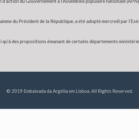
an d’action du Gouvernement à l’Assemblée populaire nationale (APN)
mme du Président de la République, a été adopté mercredi par l’Exécut
si qu’à des propositions émanant de certains départements ministériel
© 2019 Embaixada da Argélia em Lisboa. All Rights Reserved.