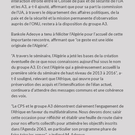
interaction étroite entre le Conseil de paix et de sécurité de l’UA
et les A3, a-t-il ajouté, affirmant que pour sa part la commission
de l’UA, à travers le département des affaires politiques, de la
paix et de la sécurité et la mission permanente d’observation
auprès de l’ONU, restera à la disposition du groupe A3.
Bankole Adeoye a tenu à féliciter l’Algérie pour l’accueil de cette
importante rencontre, affirmant que “ce geste est une idée
originale de l’Algérie”.
“A travers le séminaire, l’Algérie a jeté les bases de la création
éventuelle de ce que nous connaissons aujourd’hui sous le nom
du groupe A3. Et c’est l’Algérie qui a généreusement accueilli la
première série du séminaire de haut niveau de 2013 à 2016”, a-
t-il souligné, relevant que l’Afrique, qui œuvre pour la
préservation des acquis et l’intensification de l’élan actuel,
continuera d’attendre des messages communs et une cohérence
des voix.
“Le CPS et le groupe A3 démontrent clairement l’engagement de
l’Afrique en faveur du multilatéralisme. Nous devons donc saisir
cette occasion pour réfléchir et établir une feuille de route claire
pour nos efforts collectifs pour atteindre les objectifs inscrits
dans l’Agenda 2063, en particulier son programme phare de
faire taire les armes”, a indiqué M. Adeoye.