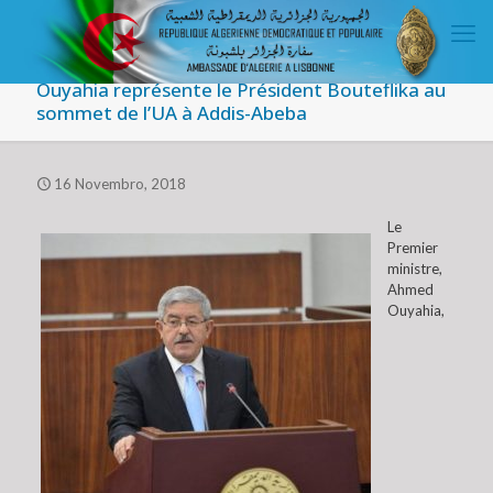
Ouyahia représente le Président Bouteflika au
sommet de l’UA à Addis-Abeba
16 Novembro, 2018
Le
Premier
ministre,
Ahmed
Ouyahia,