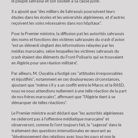
le peuple sahraoui et son soutien à sa cause juste”.
Il a ajouté que “des milliers de Sahraouis poursuivent leurs
études dans les écoles et les universités algériennes, et d’autres
reçoivent les soins nécessaires dans nos hôpitaux”.
Pour le Premier ministre, la diffusion pat les autorités sahraouis
des noms et fonctions des victimes sahraouies du crash d’avion
“est un démenti cinglant des informations relayées par les
médias marocains, selon lesquelles les victimes sahraouis du
crash étaient des éléments du Front Polisario qui se trouvaient
en Algérie pour une réunion militaire”.
Par ailleurs, M. Ouyahia a fustigé ces “attitudes irresponsables
et injustifiés”, notamment en ces douloureuses circonstances,
ajoutant que “même s’il y a un conflit entre le Maroc et la RASD,
nous ne nous attendions nullement à une telle réaction de la part
de nos frères marocains”, affirmant que “l’Algérie tient à se
démarquer de telles réactions”.
Le Premier ministre avait déclaré que “les autorités algériennes
ne cèderont pas à l’offensive médiatique marocaine” et
observeront, comme ils l’ont toujours fait, la “sagesse” dans le
traitement des questions internationales en œuvrant au
“développement des relations avec tous les pays et non le