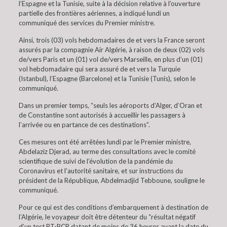
l’Espagne et la Tunisie, suite à la décision relative à l’ouverture
partielle des frontières aériennes, a indiqué lundi un
communiqué des services du Premier ministre.
Ainsi, trois (03) vols hebdomadaires de et vers la France seront
assurés par la compagnie Air Algérie, à raison de deux (02) vols
de/vers Paris et un (01) vol de/vers Marseille, en plus d’un (01)
vol hebdomadaire qui sera assuré de et vers la Turquie
(Istanbul), l’Espagne (Barcelone) et la Tunisie (Tunis), selon le
communiqué.
Dans un premier temps, “seuls les aéroports d’Alger, d’Oran et
de Constantine sont autorisés à accueillir les passagers à
l’arrivée ou en partance de ces destinations”.
Ces mesures ont été arrêtées lundi par le Premier ministre,
Abdelaziz Djerad, au terme des consultations avec le comité
scientifique de suivi de l’évolution de la pandémie du
Coronavirus et l’autorité sanitaire, et sur instructions du
président de la République, Abdelmadjid Tebboune, souligne le
communiqué.
Pour ce qui est des conditions d’embarquement à destination de
l’Algérie, le voyageur doit être détenteur du “résultat négatif
d’un test RT-PCR datant de moins de 36 heures avant la date du