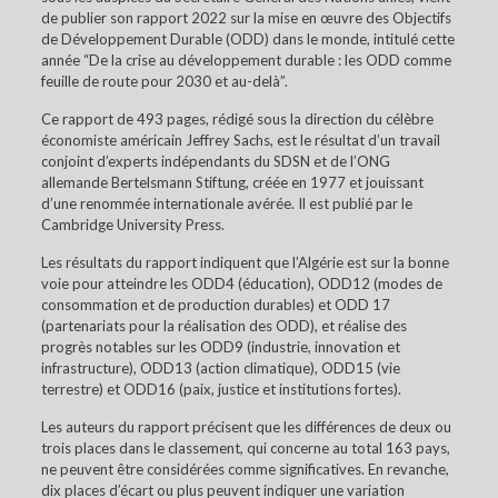
de publier son rapport 2022 sur la mise en œuvre des Objectifs
de Développement Durable (ODD) dans le monde, intitulé cette
année “De la crise au développement durable : les ODD comme
feuille de route pour 2030 et au-delà”.
Ce rapport de 493 pages, rédigé sous la direction du célèbre
économiste américain Jeffrey Sachs, est le résultat d’un travail
conjoint d’experts indépendants du SDSN et de l’ONG
allemande Bertelsmann Stiftung, créée en 1977 et jouissant
d’une renommée internationale avérée. Il est publié par le
Cambridge University Press.
Les résultats du rapport indiquent que l’Algérie est sur la bonne
voie pour atteindre les ODD4 (éducation), ODD12 (modes de
consommation et de production durables) et ODD 17
(partenariats pour la réalisation des ODD), et réalise des
progrès notables sur les ODD9 (industrie, innovation et
infrastructure), ODD13 (action climatique), ODD15 (vie
terrestre) et ODD16 (paix, justice et institutions fortes).
Les auteurs du rapport précisent que les différences de deux ou
trois places dans le classement, qui concerne au total 163 pays,
ne peuvent être considérées comme significatives. En revanche,
dix places d’écart ou plus peuvent indiquer une variation