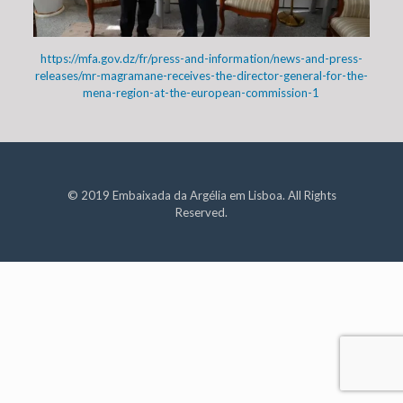
https://mfa.gov.dz/fr/press-and-information/news-and-press-
releases/mr-magramane-receives-the-director-general-for-the-
mena-region-at-the-european-commission-1
© 2019 Embaixada da Argélia em Lisboa. All Rights
Reserved.