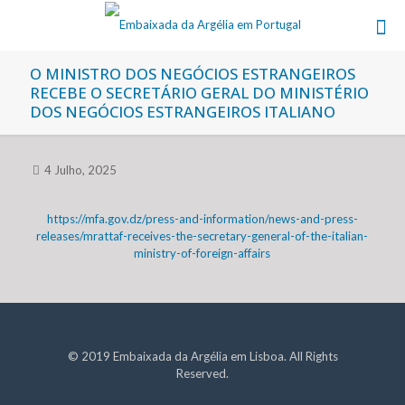
O MINISTRO DOS NEGÓCIOS ESTRANGEIROS
RECEBE O SECRETÁRIO GERAL DO MINISTÉRIO
DOS NEGÓCIOS ESTRANGEIROS ITALIANO
4 Julho, 2025
https://mfa.gov.dz/press-and-information/news-and-press-
releases/mrattaf-receives-the-secretary-general-of-the-italian-
ministry-of-foreign-affairs
© 2019 Embaixada da Argélia em Lisboa. All Rights
Reserved.