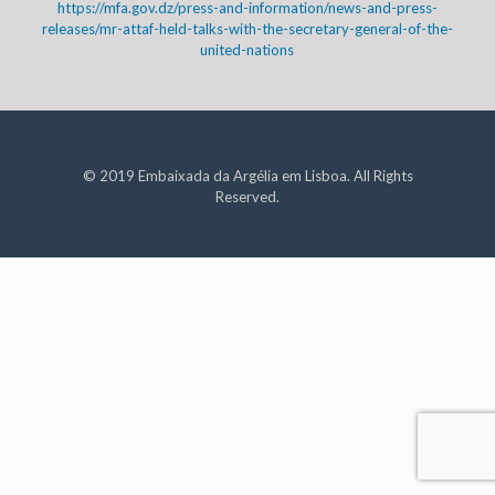
https://mfa.gov.dz/press-and-information/news-and-press-
releases/mr-attaf-held-talks-with-the-secretary-general-of-the-
united-nations
© 2019 Embaixada da Argélia em Lisboa. All Rights
Reserved.