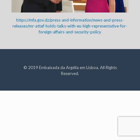
https://mfa.gov.dz/press-and-information/news-and-press-
releases/mr-attaf-holds-talks-with-eu-high-representative-for-
foreign-affairs-and-security-policy
© 2019 Embaixada da Argélia em Lisboa. All Rights
Reserved.