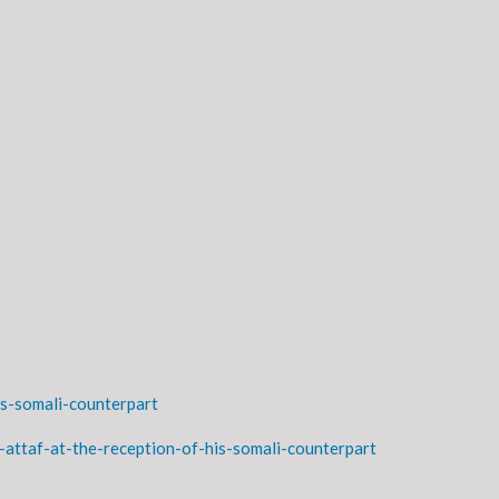
is-somali-counterpart
-attaf-at-the-reception-of-his-somali-counterpart