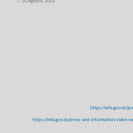
10 Agosto, 2025
https://mfa.gov.dz/p
https://mfa.gov.dz/press-and-information/video-n