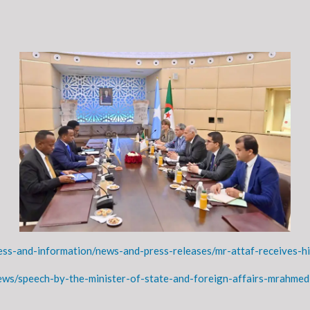
ress-and-information/news-and-press-releases/mr-attaf-receives-h
ews/speech-by-the-minister-of-state-and-foreign-affairs-mrahmed