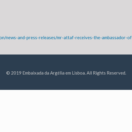
tion/news-and-press-releases/mr-attaf-receives-the-ambassador-of
© 2019 Embaixada da Argélia em Lisboa. All Rights Reserved.