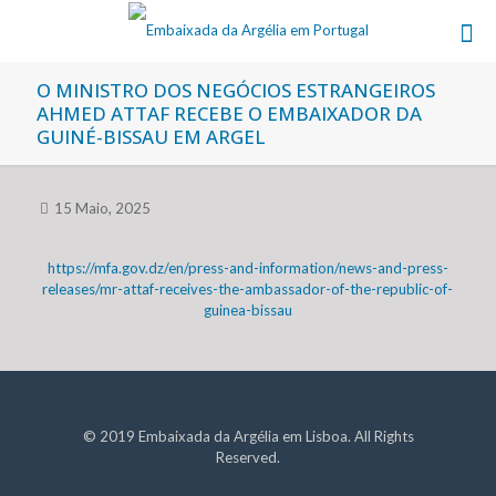
O MINISTRO DOS NEGÓCIOS ESTRANGEIROS
AHMED ATTAF RECEBE O EMBAIXADOR DA
GUINÉ-BISSAU EM ARGEL
15 Maio, 2025
https://mfa.gov.dz/en/press-and-information/news-and-press-
releases/mr-attaf-receives-the-ambassador-of-the-republic-of-
guinea-bissau
© 2019 Embaixada da Argélia em Lisboa. All Rights
Reserved.