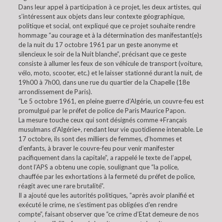
Dans leur appel à participation à ce projet, les deux artistes, qui
s’intéressent aux objets dans leur contexte géographique,
politique et social, ont expliqué que ce projet souhaite rendre
hommage “au courage et à la détermination des manifestant(e)s
de la nuit du 17 octobre 1961 par un geste anonyme et
silencieux le soir de la Nuit blanche”, précisant que ce geste
consiste à allumer les feux de son véhicule de transport (voiture,
vélo, moto, scooter, etc.) et le laisser stationné durant la nuit, de
19h00 à 7h00, dans une rue du quartier de la Chapelle (18e
arrondissement de Paris).
“Le 5 octobre 1961, en pleine guerre d’Algérie, un couvre-feu est
promulgué par le préfet de police de Paris Maurice Papon.
La mesure touche ceux qui sont désignés comme +Français
musulmans d’Algérie+, rendant leur vie quotidienne intenable. Le
17 octobre, ils sont des milliers de femmes, d’hommes et
d’enfants, à braver le couvre-feu pour venir manifester
pacifiquement dans la capitale”, a rappelé le texte de l’appel,
dont l’APS a obtenu une copie, soulignant que “la police,
chauffée par les exhortations à la fermeté du préfet de police,
réagit avec une rare brutalité”.
Il a ajouté que les autorités politiques, “après avoir planifié et
exécuté le crime, ne s’estiment pas obligées d’en rendre
compte”, faisant observer que “ce crime d’Etat demeure de nos