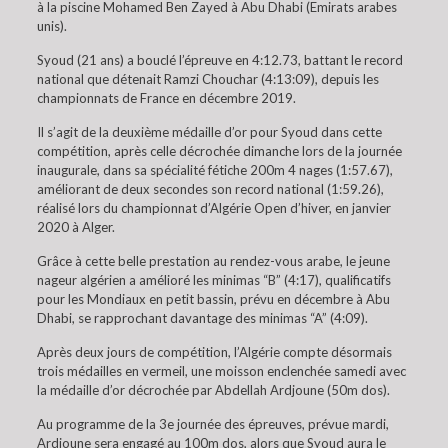
à la piscine Mohamed Ben Zayed à Abu Dhabi (Emirats arabes
unis).
Syoud (21 ans) a bouclé l’épreuve en 4:12.73, battant le record
national que détenait Ramzi Chouchar (4:13:09), depuis les
championnats de France en décembre 2019.
Il s’agit de la deuxième médaille d’or pour Syoud dans cette
compétition, après celle décrochée dimanche lors de la journée
inaugurale, dans sa spécialité fétiche 200m 4 nages (1:57.67),
améliorant de deux secondes son record national (1:59.26),
réalisé lors du championnat d’Algérie Open d’hiver, en janvier
2020 à Alger.
Grâce à cette belle prestation au rendez-vous arabe, le jeune
nageur algérien a amélioré les minimas “B” (4:17), qualificatifs
pour les Mondiaux en petit bassin, prévu en décembre à Abu
Dhabi, se rapprochant davantage des minimas “A” (4:09).
Après deux jours de compétition, l’Algérie compte désormais
trois médailles en vermeil, une moisson enclenchée samedi avec
la médaille d’or décrochée par Abdellah Ardjoune (50m dos).
Au programme de la 3e journée des épreuves, prévue mardi,
Ardjoune sera engagé au 100m dos, alors que Syoud aura le