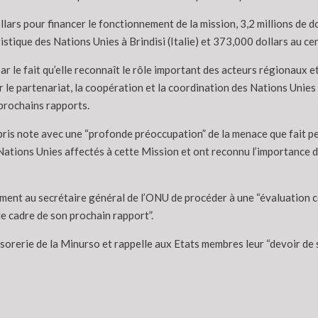
llars pour financer le fonctionnement de la mission, 3,2 millions de 
gistique des Nations Unies à Brindisi (Italie) et 373,000 dollars au 
 le fait qu’elle reconnaît le rôle important des acteurs régionaux e
ir le partenariat, la coopération et la coordination des Nations Unie
prochains rapports.
ris note avec une “profonde préoccupation” de la menace que fait pese
ations Unies affectés à cette Mission et ont reconnu l’importance d’
s
ent au secrétaire général de l’ONU de procéder à une “évaluation co
le cadre de son prochain rapport”.
trésorerie de la Minurso et rappelle aux Etats membres leur “devoir d