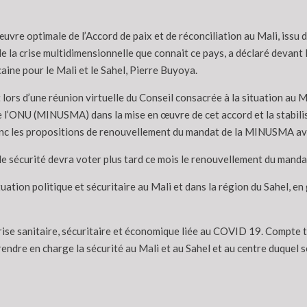
uvre optimale de l’Accord de paix et de réconciliation au Mali, issu du
e la crise multidimensionnelle que connait ce pays, a déclaré devant
caine pour le Mali et le Sahel, Pierre Buyoya.
lors d’une réunion virtuelle du Conseil consacrée à la situation au M
e l’ONU (MINUSMA) dans la mise en œuvre de cet accord et la stabilis
nc les propositions de renouvellement du mandat de la MINUSMA avec s
de sécurité devra voter plus tard ce mois le renouvellement du mandat
ation politique et sécuritaire au Mali et dans la région du Sahel, en 
crise sanitaire, sécuritaire et économique liée au COVID 19. Compte te
prendre en charge la sécurité au Mali et au Sahel et au centre duquel 