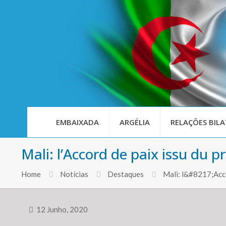
EMBAIXADA
ARGÉLIA
RELAÇÕES BILA
Mali: l’Accord de paix issu du pr
Home
Notícias
Destaques
Mali: l&#8217;Acco
12 Junho, 2020