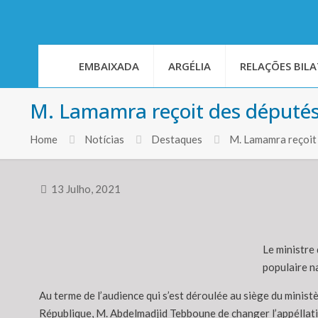
EMBAIXADA
ARGÉLIA
RELAÇÕES BILA
M. Lamamra reçoit des députés
Home
Notícias
Destaques
M. Lamamra reçoit
13 Julho, 2021
Le ministre
populaire n
Au terme de l’audience qui s’est déroulée au siège du minist
République, M. Abdelmadjid Tebboune de changer l’appéllatio