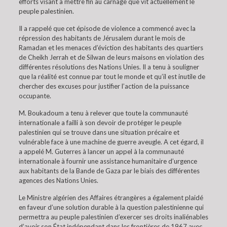
efforts visant à mettre fin au carnage que vit actuellement le
peuple palestinien.
Il a rappelé que cet épisode de violence a commencé avec la
répression des habitants de Jérusalem durant le mois de
Ramadan et les menaces d’éviction des habitants des quartiers
de Cheikh Jerrah et de Silwan de leurs maisons en violation des
différentes résolutions des Nations Unies. Il a tenu à souligner
que la réalité est connue par tout le monde et qu’il est inutile de
chercher des excuses pour justifier l’action de la puissance
occupante.
M. Boukadoum a tenu à relever que toute la communauté
internationale a failli à son devoir de protéger le peuple
palestinien qui se trouve dans une situation précaire et
vulnérable face à une machine de guerre aveugle. A cet égard, il
a appelé M. Guterres à lancer un appel à la communauté
internationale à fournir une assistance humanitaire d’urgence
aux habitants de la Bande de Gaza par le biais des différentes
agences des Nations Unies.
Le Ministre algérien des Affaires étrangères a également plaidé
en faveur d’une solution durable à la question palestinienne qui
permettra au peuple palestinien d’exercer ses droits inaliénables
d’avoir son État indépendant dans les frontières de 1967 avec