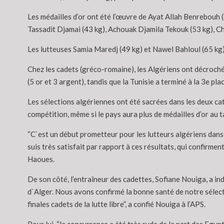
Les médailles d’or ont été l’œuvre de Ayat Allah Benrebouh 
Tassadit Djamai (43 kg), Achouak Djamila Tekouk (53 kg), Ch
Les lutteuses Samia Maredj (49 kg) et Nawel Bahloul (65 kg
Chez les cadets (gréco-romaine), les Algériens ont décroché 
(5 or et 3 argent), tandis que la Tunisie a terminé à la 3e pla
Les sélections algériennes ont été sacrées dans les deux ca
compétition, même si le pays aura plus de médailles d’or au 
“C`est un début prometteur pour les lutteurs algériens dans
suis très satisfait par rapport à ces résultats, qui confirment
Haoues.
De son côté, l’entraîneur des cadettes, Sofiane Nouiga, a in
d`Alger. Nous avons confirmé la bonne santé de notre sélecti
finales cadets de la lutte libre”, a confié Nouiga à l’APS.