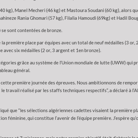
(40 kg), Manel Mecheri (46 kg) et Mastoura Soudani (60 kg), alors qu
ahineze Rania Ghomari (57 kg), Filalia Hamoudi (69kg) et Hadil Boug
) se sont contentées de bronze.
la première place par équipes avec un total de neuf médailles (3 or, 
ce avec six médailles (2 or, 3 argent et 1en bronze).
tégories grâce au système de l’Union mondiale de lutte (UWW) qui pr
tableau général.
 cette première journée des épreuves. Nous ambitionnons de remporte
 le travail réalisé par les staffs techniques respectifs”, a déclaré à 
diqué que “les sélections algériennes cadettes visaient la première p
on féminine, qui constitue l’avenir de l’équipe première. J’espère qu’