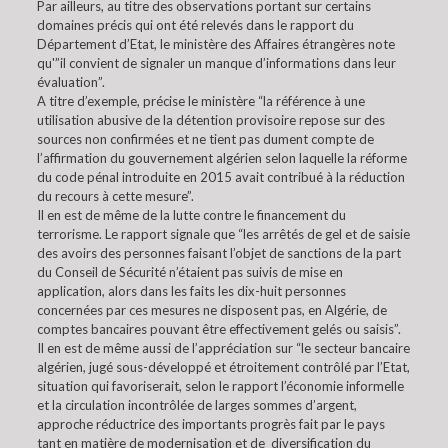
Par ailleurs, au titre des observations portant sur certains
domaines précis qui ont été relevés dans le rapport du
Département d’Etat, le ministère des Affaires étrangères note
qu'”il convient de signaler un manque d’informations dans leur
évaluation”.
A titre d’exemple, précise le ministère “la référence à une
utilisation abusive de la détention provisoire repose sur des
sources non confirmées et ne tient pas dument compte de
l’affirmation du gouvernement algérien selon laquelle la réforme
du code pénal introduite en 2015 avait contribué à la réduction
du recours à cette mesure”.
Il en est de même de la lutte contre le financement du
terrorisme. Le rapport signale que “les arrêtés de gel et de saisie
des avoirs des personnes faisant l’objet de sanctions de la part
du Conseil de Sécurité n’étaient pas suivis de mise en
application, alors dans les faits les dix-huit personnes
concernées par ces mesures ne disposent pas, en Algérie, de
comptes bancaires pouvant être effectivement gelés ou saisis”.
Il en est de même aussi de l’appréciation sur “le secteur bancaire
algérien, jugé sous-développé et étroitement contrôlé par l’Etat,
situation qui favoriserait, selon le rapport l’économie informelle
et la circulation incontrôlée de larges sommes d’argent,
approche réductrice des importants progrès fait par le pays
tant en matière de modernisation et de diversification du