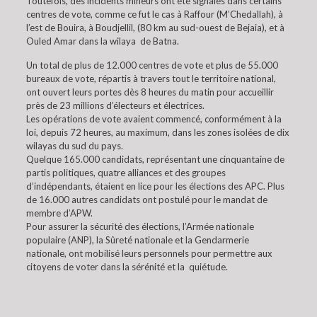
Toutefois, des incidents mineurs ont été signalés dans certains
centres de vote, comme ce fut le cas à Raffour (M’Chedallah), à
l’est de Bouira, à Boudjellil, (80 km au sud-ouest de Bejaia), et à
Ouled Amar dans la wilaya de Batna.
Un total de plus de 12.000 centres de vote et plus de 55.000
bureaux de vote, répartis à travers tout le territoire national,
ont ouvert leurs portes dès 8 heures du matin pour accueillir
près de 23 millions d’électeurs et électrices.
Les opérations de vote avaient commencé, conformément à la
loi, depuis 72 heures, au maximum, dans les zones isolées de dix
wilayas du sud du pays.
Quelque 165.000 candidats, représentant une cinquantaine de
partis politiques, quatre alliances et des groupes
d’indépendants, étaient en lice pour les élections des APC. Plus
de 16.000 autres candidats ont postulé pour le mandat de
membre d’APW.
Pour assurer la sécurité des élections, l’Armée nationale
populaire (ANP), la Sûreté nationale et la Gendarmerie
nationale, ont mobilisé leurs personnels pour permettre aux
citoyens de voter dans la sérénité et la quiétude.