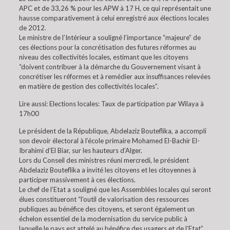
APC et de 33,26 % pour les APW à 17 H, ce qui représentait une
hausse comparativement à celui enregistré aux élections locales
de 2012.
Le ministre de l’Intérieur a souligné l’importance “majeure” de
ces élections pour la concrétisation des futures réformes au
niveau des collectivités locales, estimant que les citoyens
“doivent contribuer à la démarche du Gouvernement visant à
concrétiser les réformes et à remédier aux insuffisances relevées
en matière de gestion des collectivités locales”.
Lire aussi: Elections locales: Taux de participation par Wilaya à
17h00
Le président de la République, Abdelaziz Bouteflika, a accompli
son devoir électoral à l’école primaire Mohamed El-Bachir El-
Ibrahimi d’El Biar, sur les hauteurs d’Alger.
Lors du Conseil des ministres réuni mercredi, le président
Abdelaziz Bouteflika a invité les citoyens et les citoyennes à
participer massivement à ces élections.
Le chef de l’Etat a souligné que les Assemblées locales qui seront
élues constitueront “l’outil de valorisation des ressources
publiques au bénéfice des citoyens, et seront également un
échelon essentiel de la modernisation du service public à
laquelle le pays est attelé au bénéfice des usagers et de l’Etat”.