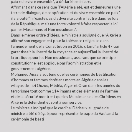
paix et le vivre ensemble”, a déclaré le ministre.
Affirmant dans ce sens que “l’Algérie a été, est et demeurera une
terre de dialogue, de coopération et du vivre ensemble en paix”,
il a ajouté “il n’existe pas d’adversité contre l’autre dans les lois
de la République, mais une forte volonté à faire respecter la loi
par les Musulmans et Non musulmans”.
Dans le même ordre d’idées, le ministre a souligné que l’Algérie a
affirmé son engagement pour la tolérance religieuse dans
l’amendement de la Constitution en 2016, citant l’article 47 qui
garantissait la liberté de la croyance et aujourd’hui la liberté de
la pratique pour les Non musulmans, assurant que ce principe
constitutionnel est appliqué par l’administration et le
gouvernement algérien.
Mohamed Aissa a soutenu que les cérémonies de béatification
d’hommes et femmes chrétiens morts en Algérie dans les
wilayas de Tizi Ouzou, Médéa, Alger et Oran dans les années du
terrorisme tout comme 114 imams et des éléments de l’armée
et de la sécurité montrent que les Musulmans et les Chrétiens en
Algérie la défendent et sont à son service.
Le ministre a indiqué que le cardinal Déchaux au grade de
ministre a été délégué pour représenter le pape du Vatican à la
cérémonie de béati