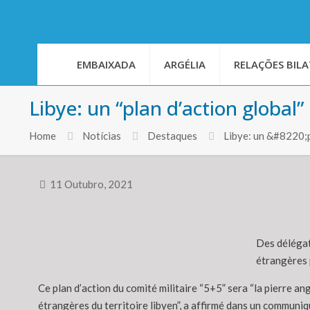
EMBAIXADA
ARGÉLIA
RELAÇÕES BILA
Libye: un “plan d’action global”
Home
Notícias
Destaques
Libye: un &#8220;
11 Outubro, 2021
Des délégati
étrangères p
Ce plan d’action du comité militaire “5+5” sera “la pierre a
étrangères du territoire libyen”, a affirmé dans un communiq