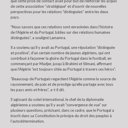
que cette prise de contact avait pour but de renforcer les acquis
de cette association “stratégique” et d’ouvrir de nouvelles
perspectives pour les relations “distinguées” entre les deux
pays.
“Nous savons que ces relations sont enracinées dans l’histoire
de l’Algérie et du Portugal, bâties sur des relations humaines
distinguées”, a souligné Lamamra.
Il a soutenu qu’il y avait au Portugal, une réputation “distinguée
et positive”, d’un certain nombre de jeunes algériens, qui ont
contribué à façonner la gloire du Portugal dans le football, en
commençant par Madjer, jusqu’à Brahimi et Slimani, affirmant
que l’Algérie “est toujours citée au Portugal à travers ces héros”.
“Beaucoup de Portugais regardent l’Algérie comme la source de
rayonnement, de paix et de prestige qu’elle partage avec tous
les pays amis et frères”, a-t-il dit.
S’agissant du volet international, le chef de la diplomatie
algérienne a soutenu qu’il y avait “convergence de vue” sur
plusieurs questions, précisant, dans ce cadre, que le Portugal a
inscrit dans sa Constitution le principe du droit des peuples à
l’autodétermination.